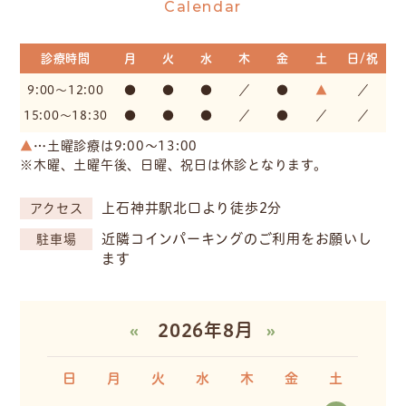
Calendar
診療時間
月
火
水
木
金
土
日/祝
9:00～12:00
●
●
●
／
●
▲
／
15:00～18:30
●
●
●
／
●
／
／
▲
…土曜診療は9:00〜13:00
※木曜、土曜午後、日曜、祝日は休診となります。
上石神井駅北口より徒歩2分
アクセス
近隣コインパーキングのご利用をお願いし
駐車場
ます
«
2026年8月
»
日
月
火
水
木
金
土