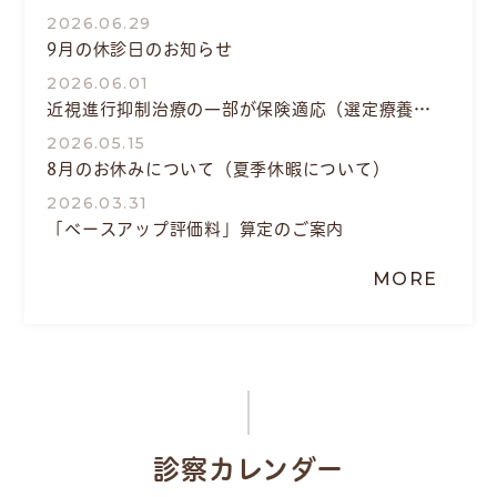
2026.06.29
9月の休診日のお知らせ
2026.06.01
近視進行抑制治療の一部が保険適応（選定療養）
になりました。
2026.05.15
8月のお休みについて（夏季休暇について）
2026.03.31
「ベースアップ評価料」算定のご案内
2026.03.03
MORE
6月24日（水）は休診になります。
2026.01.13
1/20（火）午後はメガネ処方・コンタクトの交付
ができません。
2026.01.06
2月7日（土）は休診となります。
2025.09.29
診察カレンダー
年末年始のお休みについて