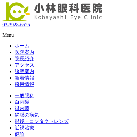
03-3928-6525
Menu
ホーム
医院案内
院長紹介
アクセス
診察案内
新着情報
採用情報
一般眼科
白内障
緑内障
網膜の病気
眼鏡・コンタクトレンズ
近視治療
健診