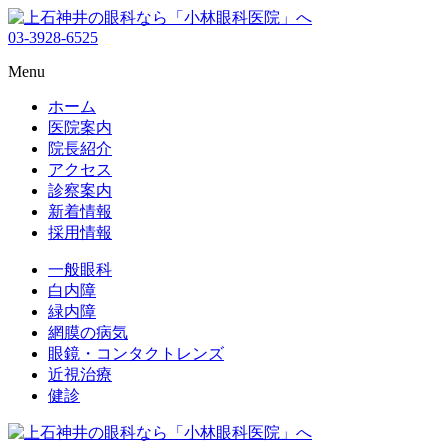
03-3928-6525
Menu
ホーム
医院案内
院長紹介
アクセス
診察案内
新着情報
採用情報
一般眼科
白内障
緑内障
網膜の病気
眼鏡・コンタクトレンズ
近視治療
健診