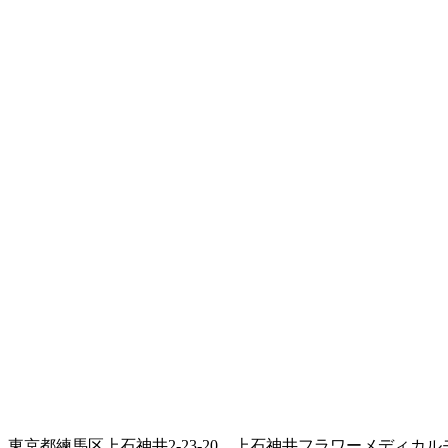
東京都練馬区上石神井2-23-20 上石神井フラワーメディカル