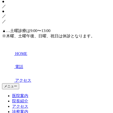
●
／
●
／
／
▲
…土曜診療は9:00〜13:00
※木曜、土曜午後、日曜、祝日は休診となります。
HOME
電話
アクセス
メニュー
医院案内
院長紹介
アクセス
診察案内