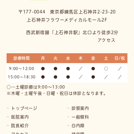
〒177-0044 東京都練馬区上石神井2-23-20
上石神井フラワーメディカルモール2F
西武新宿線「上石神井駅」北口より徒歩2分
アクセス
診療時間
月
火
水
木
金
土
日/祝
9:00～12:00
●
●
●
／
●
○
／
15:00～18:30
●
●
●
／
●
／
／
○…土曜診療は9:00〜13:00
※木曜・土曜午後・日曜・祝日は休診となります。
トップページ
診察案内
医院案内
一般眼科
院長紹介
白内障