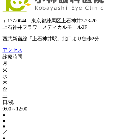
〒177-0044 東京都練馬区上石神井2-23-20
上石神井フラワーメディカルモール2F
西武新宿線「上石神井駅」北口より徒歩2分
アクセス
診療時間
月
火
水
木
金
土
日/祝
9:00～12:00
●
●
●
／
●