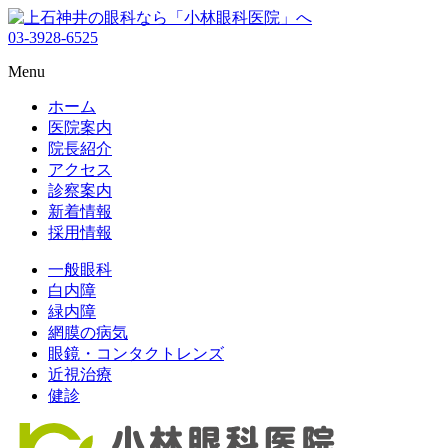
03-3928-6525
Menu
ホーム
医院案内
院長紹介
アクセス
診察案内
新着情報
採用情報
一般眼科
白内障
緑内障
網膜の病気
眼鏡・コンタクトレンズ
近視治療
健診