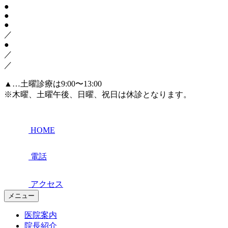
●
●
●
／
●
／
／
▲
…土曜診療は9:00〜13:00
※木曜、土曜午後、日曜、祝日は休診となります。
HOME
電話
アクセス
メニュー
医院案内
院長紹介