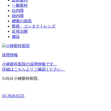
診察案内
一般眼科
白内障
緑内障
網膜の病気
眼鏡・コンタクトレンズ
近視治療
健診
採用情報
小林眼科医院の採用情報です。
詳細はこちらよりご確認ください。
©2024 小林眼科医院.
03-3928-6525