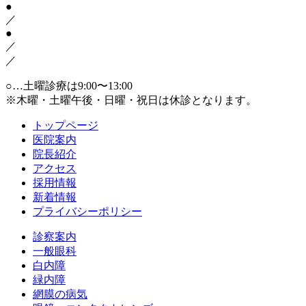
●
／
●
／
／
○…土曜診療は9:00〜13:00
※木曜・土曜午後・日曜・祝日は休診となります。
トップページ
医院案内
院長紹介
アクセス
採用情報
新着情報
プライバシーポリシー
診察案内
一般眼科
白内障
緑内障
網膜の病気