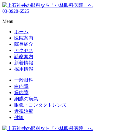
03-3928-6525
Menu
ホーム
医院案内
院長紹介
アクセス
診察案内
新着情報
採用情報
一般眼科
白内障
緑内障
網膜の病気
眼鏡・コンタクトレンズ
近視治療
健診