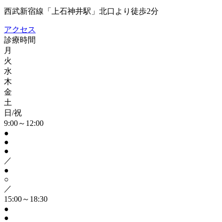
西武新宿線「上石神井駅」北口より徒歩2分
アクセス
診療時間
月
火
水
木
金
土
日/祝
9:00～12:00
●
●
●
／
●
○
／
15:00～18:30
●
●